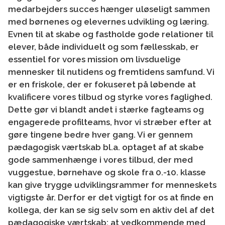
medarbejders succes hænger uløseligt sammen
med børnenes og elevernes udvikling og læring.
Evnen til at skabe og fastholde gode relationer til
elever, både individuelt og som fællesskab, er
essentiel for vores mission om livsduelige
mennesker til nutidens og fremtidens samfund. Vi
er en friskole, der er fokuseret på løbende at
kvalificere vores tilbud og styrke vores faglighed.
Dette gør vi blandt andet i stærke fagteams og
engagerede profilteams, hvor vi stræber efter at
gøre tingene bedre hver gang. Vi er gennem
pædagogisk værtskab bl.a. optaget af at skabe
gode sammenhænge i vores tilbud, der med
vuggestue, børnehave og skole fra 0.-10. klasse
kan give trygge udviklingsrammer for menneskets
vigtigste år. Derfor er det vigtigt for os at finde en
kollega, der kan se sig selv som en aktiv del af det
pædagogiske værtskab; at vedkommende med